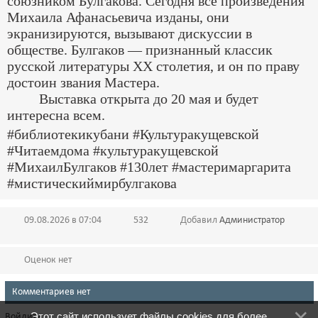
союзником Булгакова. Сегодня все произведения
Михаила Афанасьевича изданы, они
экранизируются, вызывают дискуссии в
обществе. Булгаков — признанный классик
русской литературы ХХ столетия, и он по праву
достоин звания Мастера.
Выставка открыта до 20 мая и будет
интересна всем.
#библиотекикубани #Культуракущевской
#Читаемдома #культуракущевской
#МихаилБулгаков #130лет #мастеримаргарита
#мистическиймирбулгакова
09.08.2026 в 07:04
532
Добавил
Администратор
Оценок нет
Комментариев нет
Этот сайт использует файлы cookies для более
Войдите: