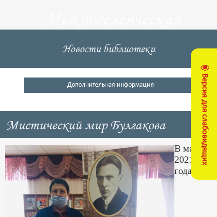
Межпоселенческая
центральная
Новости библиотеки
библиотека
Версия для слабовидящих
Кущевский район
Дополнительная информация
Мистический мир Булгакова
В мае
2021
года