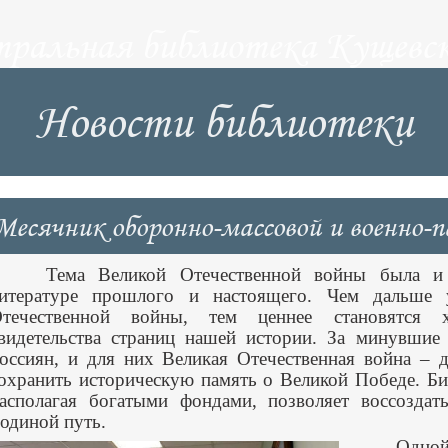
тральная библиотека Кущевск
Новости библиотеки
Месячник оборонно-массовой и военно-
Тема Великой Отечественной войны была 
итературе прошлого и настоящего. Чем дальше 
течественной войны, тем ценнее становятся х
видетельства страниц нашей истории. За минувшие
оссиян, и для них Великая Отечественная война – д
охранить историческую память о Великой Победе. Би
асполагая богатыми фондами, позволяет воссозда
одиной путь.
Одно