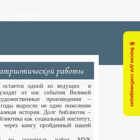
ий район
Версия для слабовидящих
патриотической работы
и остается одной из ведущих в
уходят от нас события Великой
удожественные произведения –
 годы выросло не одно поколение
алекая история. Долг библиотек –
блиотека как социальный институт,
ть через книгу пройденный нашей
й из основных работ МУК