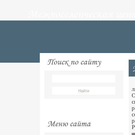
Межпоселенческая цен
Поиск по сайту
л
О
с
р
с
р
Меню сайта
Р