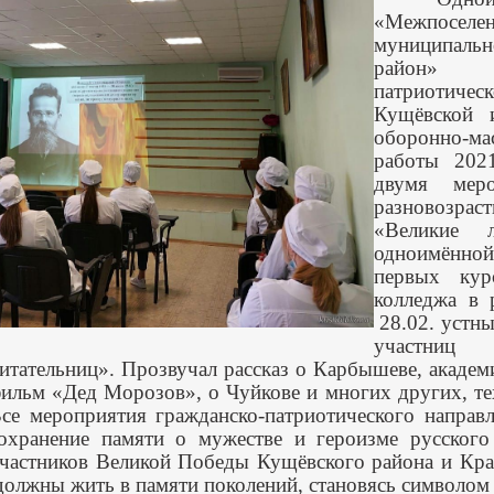
«Межпоселе
муниципал
район» я
патриотиче
Кущёвской 
оборонно-ма
работы 202
двумя меро
разновозраст
«Великие
одноимённо
первых кур
колледжа в 
28.02. устны
участниц
итательниц». Прозвучал рассказ о Карбышеве, академ
ильм «Дед Морозов», о Чуйкове и многих других, те
се мероприятия гражданско-патриотического направ
охранение памяти о мужестве и героизме русского
частников Великой Победы Кущёвского района и Кра
олжны жить в памяти поколений, становясь символом 