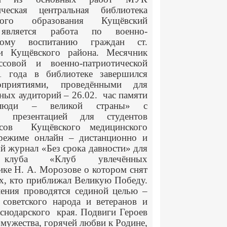
нческая центральная библиотека
ьного образования Кущёвский
вляется работа по военно-
скому воспитанию граждан ст.
и Кущёвского района. Месячник
ссовой и военно-патриотической
1 года в библиотеке завершился
приятиями, проведёнными для
ных аудиторий – 26.02. час памяти
 люди – великой страны» с
й презентацией для студентов
сов Кущёвского медицинского
режиме онлайн – дистанционно и
й журнал «Без срока давности» для
 клуба «Клуб увлечённых
ике Н. А. Морозове о котором снят
х, кто приближал Великую Победу.
ления проводятся сединой целью –
 советского народа и ветеранов и
снодарского края. Подвиги Героев
мужества, горячей любви к Родине,