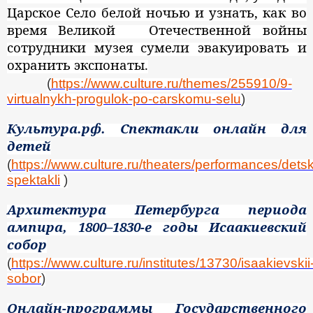
Царское Село белой ночью и узнать, как во
время Великой Отечественной войны
сотрудники музея сумели эвакуировать и
охранить экспонаты.
(
https://www.culture.ru/themes/255910/9-
virtualnykh-progulok-po-carskomu-selu
)
Культура.рф. Спектакли онлайн для
детей
(
https://www.culture.ru/theaters/performances/detsk
spektakli
)
Архитектура Петербурга периода
ампира, 1800–1830-е годы Исаакиевский
собор
(
https://www.culture.ru/institutes/13730/isaakievskii
sobor
)
Онлайн-программы Государственного