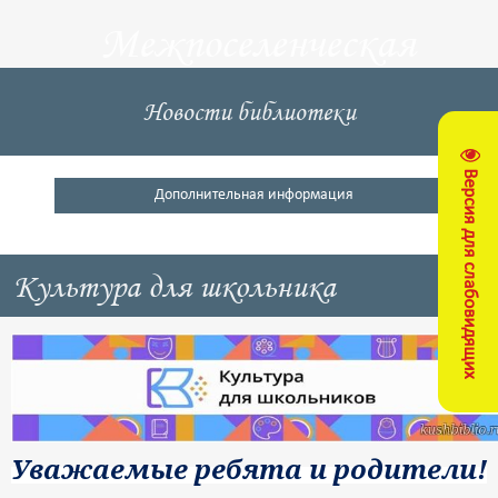
Межпоселенческая
центральная
Новости библиотеки
библиотека
Версия для слабовидящих
Кущевский район
Дополнительная информация
Культура для школьника
Уважаемые ребята и родители!