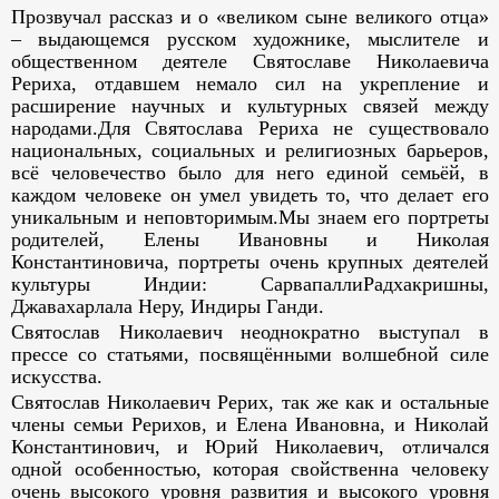
Прозвучал рассказ и о «великом сыне великого отца»
– выдающемся русском художнике, мыслителе и
общественном деятеле Святославе Николаевича
Рериха, отдавшем немало сил на укрепление и
расширение научных и культурных связей между
народами.Для Святослава Рериха не существовало
национальных, социальных и религиозных барьеров,
всё человечество было для него единой семьёй, в
каждом человеке он умел увидеть то, что делает его
уникальным и неповторимым.Мы знаем его портреты
родителей, Елены Ивановны и Николая
Константиновича, портреты очень крупных деятелей
культуры Индии: СарвапаллиРадхакришны,
Джавахарлала Неру, Индиры Ганди.
Святослав Николаевич неоднократно выступал в
прессе со статьями, посвящёнными волшебной силе
искусства.
Святослав Николаевич Рерих, так же как и остальные
члены семьи Рерихов, и Елена Ивановна, и Николай
Константинович, и Юрий Николаевич, отличался
одной особенностью, которая свойственна человеку
очень высокого уровня развития и высокого уровня