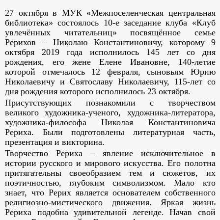
27 октября в МУК «Межпоселенческая центральная
библиотека» состоялось 10-е заседание клуба «Клуб
увлечённых читательниц» посвящённое семье
Рерихов – Николаю Константиновичу, которому 9
октября 2019 года исполнилось 145 лет со дня
рождения, его жене Елене Ивановне, 140-летие
которой отмечалось 12 февраля, сыновьям Юрию
Николаевичу и Святославу Николаевичу, 115-лет со
дня рождения которого исполнилось 23 октября.
Присутствующих познакомили с творчеством
великого художника-ученого, художника-литератора,
художника-философа Николая Константиновича
Рериха. Были подготовлены литературная часть,
презентация и викторина.
Творчество Рериха – явление исключительное в
истории русского и мирового искусства. Его полотна
притягательны своеобразием тем и сюжетов, их
поэтичностью, глубоким символизмом. Мало кто
знает, что Рерих является основателем собственного
религиозно-мистического движения. Яркая жизнь
Рериха подобна удивительной легенде. Начав свой