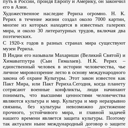
путь в России, пройдя Европу и Америку, он закончил
его в Азии.
Художественное наследие Рериха огромно. Н. К.
Рерих в течение жизни создал около 7000 картин,
многие из которых находятся в известных галереях
мира, и около 30 литературных трудов, включая два
поэтических.
С 1920-х годов в разных странах мира существуют
музеи Рериха.
В Индии его называли Махариши (Великий Святой) и
Химаватпутра (Сын Гималаев). Н.К. Рерих –
единственный человек в истории человечества, чье
личное мировоззрение легло в основу международного
закона об охране Культуры. Этот закон известен как
Пакт Мира, или Пакт Рериха.Сегодня, когда планету
сотрясают военные конфликты, люди начинают
понимать, что высшими ценностями человечества
являются культура и мир. Культура и мир неразрывно
связаны, без культуры невозможно достижение
прочного, устойчивого мира, и главной задачей
нашего времени является защита культуры. Поэтому
так актуален ныне международный договор о защите