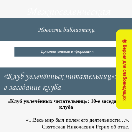
Межпоселенческая
центральная
Новости библиотеки
библиотека
Версия для слабовидящих
Кущевский район
Дополнительная информация
«Клуб увлечённых читательниц»: 10-
е заседание клуба
«Клуб увлечённых читательниц»: 10-е заседание
клуба
«...Весь мир был полем его деятельности…».
Святослав Николаевич Рерих об отце.