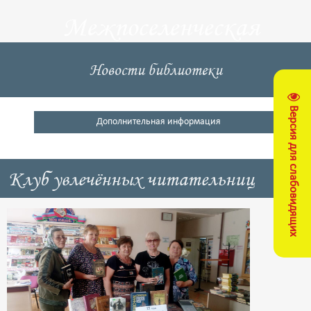
Межпоселенческая
центральная
Новости библиотеки
библиотека
Версия для слабовидящих
Кущевский район
Дополнительная информация
Клуб увлечённых читательниц