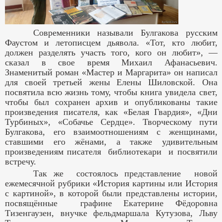
Современники называли Булгакова русским
Фаустом и летописцем дьявола. «Тот, кто любит,
должен разделять участь того, кого он любит», —
сказал в свое время Михаил Афанасьевич.
Знаменитый роман «Мастер и Маргарита» он написал
для своей третьей жены Елены Шиловской. Она
посвятила всю жизнь тому, чтобы книга увидела свет,
чтобы был сохранен архив и опубликованы такие
произведения писателя, как «Белая Гвардия», «Дни
Турбиных», «Собачье Сердце». Творческому пути
Булгакова, его взаимоотношениям с женщинами,
ставшими его жёнами, а также удивительным
произведениям писателя библиотекари и посвятили
встречу.
Так же состоялось представление новой
ежемесячной рубрики «История картины или История
с картиной», в которой были представлены истории,
посвящённые графине Екатерине Фёдоровна
Тизенгаузен, внучке фельдмаршала Кутузова, Льву