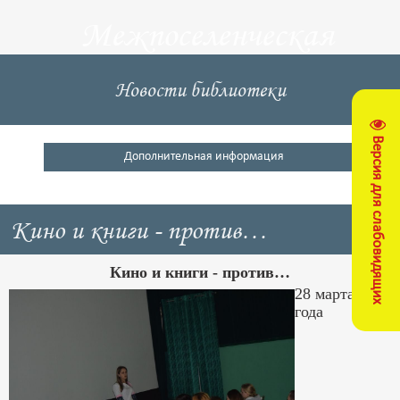
Межпоселенческая
центральная
Новости библиотеки
библиотека
Версия для слабовидящих
Кущевский район
Дополнительная информация
Кино и книги - против…
Кино и книги - против…
28 марта 2019
года