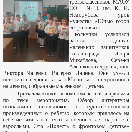
третьеклассников МАОУ
СОШ №16 им. К. И.
Недорубова урок
мужества «Юные герои
«сороковых».
Школьники услышали
рассказ о подвигах
маленьких защитников
Сталинграда Игоря
Михайлова, Сережи
Алешкова и других, юнг
Виктора Чаленко, Валерия Лялина. Они узнали
историю создания танка «Малютка», построенного
на деньги, собранные маленькими детьми.
Третьеклассники вспомнили книги и фильмы
по теме мероприятия. Обзор литературы
познакомил школьников с художественными
произведениями о ребятах, которым пришлось на
себе испытать все тяготы военных лет наравне с
взрослыми. Это «Повесть о фронтовом детстве»