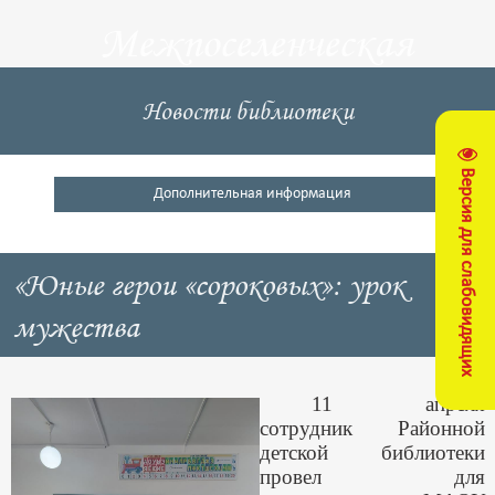
Межпоселенческая
центральная
Новости библиотеки
библиотека
Версия для слабовидящих
Кущевский район
Дополнительная информация
«Юные герои «сороковых»: урок
мужества
11 апреля
сотрудник Районной
детской библиотеки
провел для