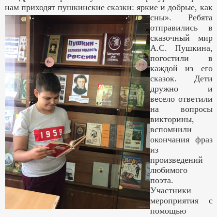
нам приходят пушкинские сказки: яркие и добрые, как
сны».
Ребята
отправились в
сказочный мир
А.С. Пушкина,
погостили в
каждой из его
сказок. Дети
дружно и
весело ответили
на вопросы
викторины,
вспомнили
окончания фраз
из
произведений
любимого
поэта.
Участники
мероприятия с
помощью