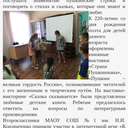
послушать знаменитые пушкинские строки и
поговорить о стихах и сказках, которые они знают и
любят.
К 220-летию со
дня рождения
поэта для детей
разного
возраста
оформлены
книжные
выставки
«Страна
Пушкиниана»,
«Пушкин –
великая гордость России», познакомившие читателей
с его жизненным и творческим путём. На выставке-
викторине «Сказка сказывается» были представлены
любимые детские книги. Ребятам предлагалось
ответить на вопросы по литературным
произведениям.
Второклассники МАОУ СОШ №1 им. Н.И.
Кондратенко приняли участие в литературной игре «К