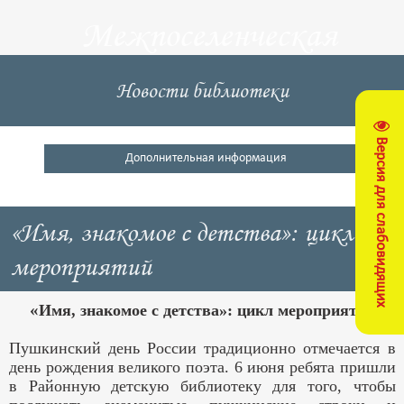
Межпоселенческая
центральная
Новости библиотеки
библиотека
Версия для слабовидящих
Кущевский район
Дополнительная информация
«Имя, знакомое с детства»: цикл
мероприятий
«
Имя, знакомое с детства»: цикл мероприятий
Пушкинский день России традиционно отмечается в
день рождения великого поэта. 6 июня ребята пришли
в Районную детскую библиотеку для того, чтобы