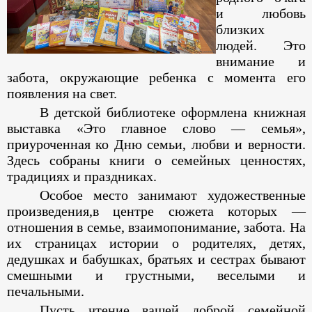
и любовь
близких
людей. Это
внимание и
забота, окружающие ребенка с момента его
появления на свет.
В детской библиотеке оформлена книжная
выставка «Это главное слово — семья»,
приуроченная ко Дню семьи, любви и верности.
Здесь собраны книги о семейных ценностях,
традициях и праздниках.
Особое место занимают художественные
произведения,в центре сюжета которых —
отношения в семье, взаимопонимание, забота. На
их страницах истории о родителях, детях,
дедушках и бабушках, братьях и сестрах бывают
смешными и грустными, веселыми и
печальными.
Пусть чтение вашей доброй семейной