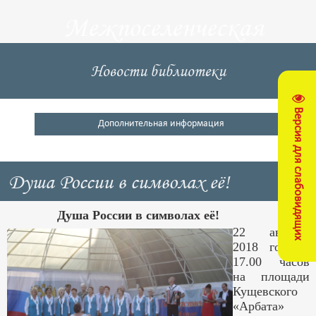
Межпоселенческая
центральная
Новости библиотеки
библиотека
Версия для слабовидящих
Кущевский район
Дополнительная информация
Душа России в символах её!
Душа России в символах её!
22 августа
2018 года в
17.00 часов
на площади
Кущевского
«Арбата»