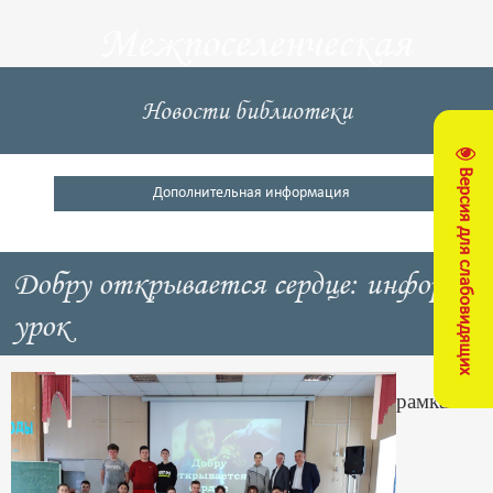
Межпоселенческая
центральная
Новости библиотеки
библиотека
Версия для слабовидящих
Кущевский район
Дополнительная информация
Добру открывается сердце: информ-
урок
В
рамках