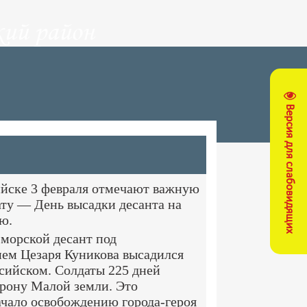
ий район
Версия для слабовидящих
йске 3 февраля отмечают важную
ту — День высадки десанта на
ю.
 морской десант под
ем Цезаря Куникова высадился
сийском. Солдаты 225 дней
рону Малой земли. Это
чало освобождению города-героя