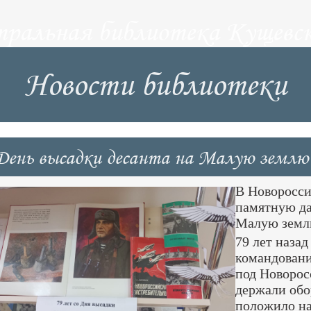
тральная библиотека Кущевск
Новости библиотеки
День высадки десанта на Малую землю
В Новоросси
памятную да
Малую земл
79 лет назад
командовани
под Новорос
держали обо
положило на