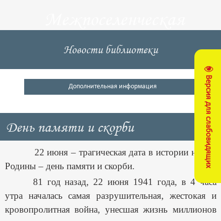
Межпоселенческая
центральная
Новости библиотеки
библиотека
Версия для слабовидящих
Кущевский район
Дополнительная информация
День памяти и скорби
22 июня – трагическая дата в истории нашей
Родины – день памяти и скорби.
81 год назад, 22 июня 1941 года, в 4 часа
утра началась самая разрушительная, жестокая и
кровопролитная война, унесшая жизнь миллионов