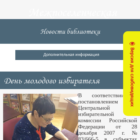
Межпоселенческая
центральная
Новости библиотеки
библиотека
Версия для слабовидящих
Кущевский район
Дополнительная информация
День молодого избирателя
В соответствии с
постановлением
Центральной
избирательной
комиссии Российской
Федерации от 28
декабря 2007 г. №
83/666-5 в субъектах