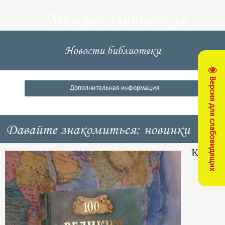
Межпоселенческая
центральная
Новости библиотеки
библиотека
Версия для слабовидящих
Кущевский район
Дополнительная информация
Давайте знакомиться: новинки
Книга