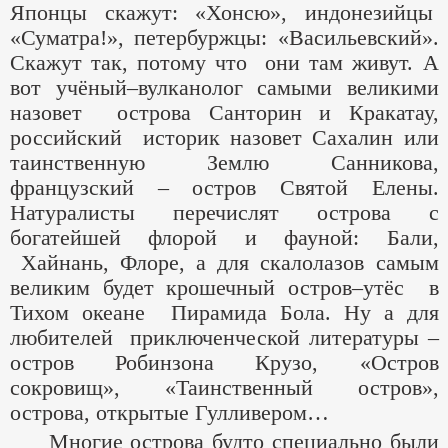
Японцы скажут: «Хонсю», индонезийцы
«Суматра!», петербуржцы: «Васильевский».
Скажут так, потому что они там живут. А
вот учёный–вулканолог самыми великими
назовет острова Санторин и Кракатау,
российский историк назовет Сахалин или
таинственную Землю Санникова,
французский – остров Святой Елены.
Натуралисты перечислят острова с
богатейшей флорой и фауной: Бали,
Хайнань, Флоре, а для скалолазов самым
великим будет крошечный остров–утёс в
Тихом океане Пирамида Бола. Ну а для
любителей приключенческой литературы –
остров Робинзона Крузо, «Остров
сокровищ», «Таинственный остров»,
острова, открытые Гулливером…
Многие острова будто специально были