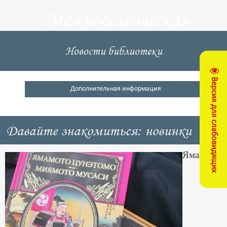
Межпоселенческая
центральная
Новости библиотеки
библиотека
Версия для слабовидящих
Кущевский район
Дополнительная информация
Давайте знакомиться: новинки
Ямамото