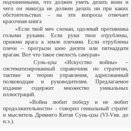
подчиненными, что должен уметь делать воин и
чего он никогда не должен делать ни при каких
обстоятельствах – на эти вопросы отвечает
красочная книга
«Если твой меч сломан, одолевай противника
голыми руками. Если руки твои отрублены,
прижми врага к земле плечами. Если отрублены
плечи – прогрызи шею десяти или пятнадцати
врагам. Вот что такое смелость самурая»
Сунь-цзы «Искусство войны» –
систематизированный справочник по стратегии,
тактике и теории управления, адресованный
полководцам и руководителям. Предлагаемое
издание содержит множество уникальных
иллюстраций.
«Война любит победу и не любит
продолжительности» - говорил гениальный стратег
и мыслитель Древнего Китая Сунь-цзы (
VI
-
V
вв. до
н.э.).