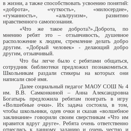
в жизни, а также способствовать усвоению понятий:
«доброта», «чуткость», «милосердие»,
«гуманность», «альтруизм», развитию
нравственного самопознания.
«Что же такое доброта?».Доброта, по
мнению ребят это – отзывчивость, душевное
расположение к людям, стремление делать добро
другим. «Добрый человек» - делающий добро
другим, отзывчивый.
Что бы легче было с ребятами общаться,
сотрудник библиотеки предложил познакомиться.
Школьникам раздали стикеры на которых они
написали своё имя.
Далее социальный педагог МАОУ СОШ № 4
им. В.В. Самконкиной – Анна Александровна
Богатырь предложила ребятам поиграть в игру
«Волшебные очки». Их задача состояла, в том,
чтобы школьники, одев очки и сказав «волшебное
заклинание» говорили своим сверстникам «Что им
нравится вдруг друге». Ребята очень ответственно
отнеслись к данному заданию и очень честно и