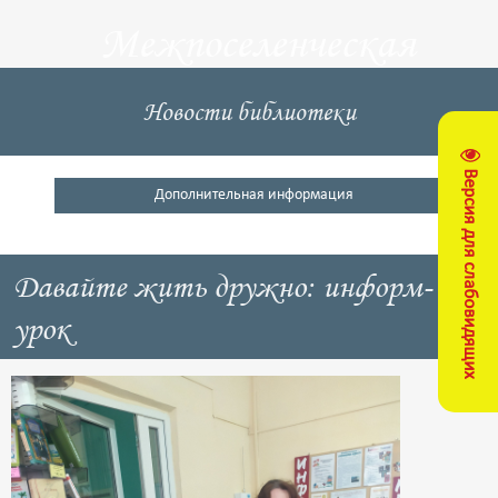
Межпоселенческая
центральная
Новости библиотеки
библиотека
Версия для слабовидящих
Кущевский район
Дополнительная информация
Давайте жить дружно: информ-
урок