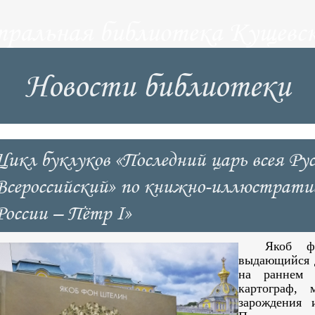
тральная библиотека Кущевск
Новости библиотеки
Цикл буклуков «Последний царь всея Ру
Всероссийский» по книжно-иллюстрати
России – Пётр I»
Якоб ф
выдающийся 
на раннем э
картограф,
зарождения 