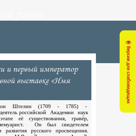
ий район
Версия для слабовидящих
си и первый император
вной выставке «Имя
он Штелин (1709 - 1785) -
деятель российской Академии наук
тапе её существования, гравёр,
 мемуарист. Он был свидетелем
и развития русского просвещения.