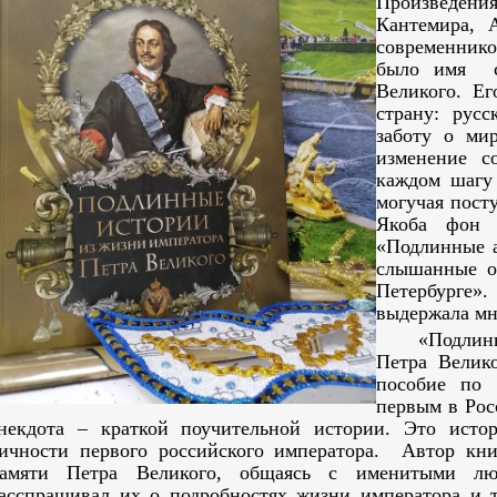
Произведе
Кантемира, 
современнико
было имя с
Великого. Е
страну: русс
заботу о ми
изменение с
каждом шагу 
могучая пост
Якоба фон 
«Подлинные 
слышанные о
Петербург
выдержала мн
«Подлин
Петра Велик
пособие по 
первым в Рос
некдота – краткой поучительной истории. Это исто
ичности первого российского императора. Автор кни
амяти Петра Великого, общаясь с именитыми л
асспрашивал их о подробностях жизни императора и 