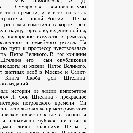
ния М.В. Ломоносова, А. Д.
А. П. Сумарокова волновали умы
в того времени, и у всех на устах
троителя новой России - Петра
го реформы изменили в корне всю
кую науку, торговлю, ведение войны,
ре, поощрение искусств и ремёсел,
ословного и семейного уклада. На
по пути к прогрессу чувствовалась
упь Петра Великого. В год кончины
Штелина его сын опубликовал
анекдоты из жизни Петра Великого,
т знатных особ в Москве и Санкт-
е». Книга Якоба фон Штелина
ого изданий.
ные истории из жизни императора
ого» Я. Фон Штелина - прекрасное
истории петровского времени. Он
сии использовал жанр исторического
рическое повествование о жизни и
ги испытывал глубокое почтение к
юдьми, лично знавшими Петра
I
,
тщательно записывал их. Настоящее