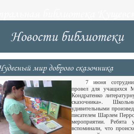
тральная библиотека Кущевск
Новости библиотеки
Чудесный мир доброго сказочника
7 июня
сотрудни
провел для учащих
Кондратенко литератур
сказочника». Школь
удивительными произвед
писателем Шарлем Перро
мероприятии. Ребята
вспоминали, что происх