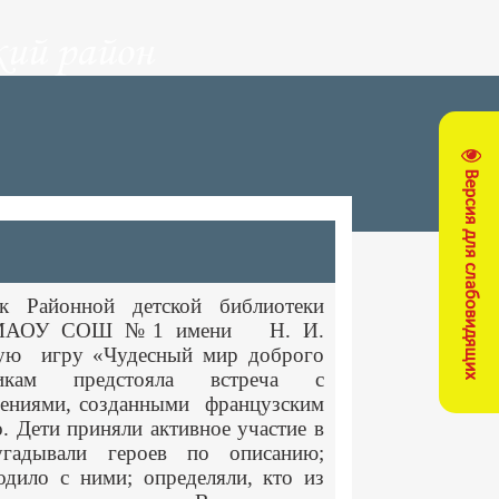
ий район
Версия для слабовидящих
к Районной детской библиотеки
ся МАОУ СОШ №1 имени Н. И.
ную игру «Чудесный мир доброго
никам предстояла встреча с
ениями, созданными
французским
. Дети приняли активное участие в
угадывали героев по описанию;
одило с ними; определяли, кто из