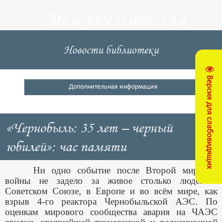
Межпоселенческая
центральная
Новости библиотеки
библиотека
Версия для слабовидящих
Кущевский район
Дополнительная информация
«Чернобыль: 35 лет – черный
юбилей»: час памяти
Ни одно событие после Второй мировой
войны не задело за живое столько людей в
Советском Союзе, в Европе и во всём мире, как
взрыв 4-го реактора Чернобыльской АЭС. По
оценкам мирового сообщества авария на ЧАЭС