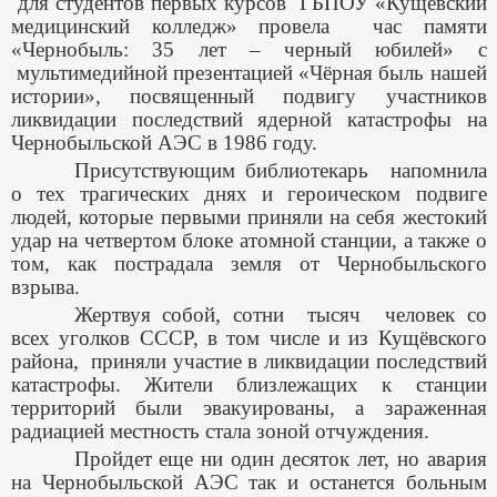
для студентов первых курсов ГБПОУ «Кущёвский
медицинский колледж» провела час памяти
«Чернобыль: 35 лет – черный юбилей» с
мультимедийной презентацией «Чёрная быль нашей
истории», посвященный подвигу участников
ликвидации последствий ядерной катастрофы на
Чернобыльской АЭС в 1986 году.
Присутствующим библиотекарь напомнила
о тех трагических днях и героическом подвиге
людей, которые первыми приняли на себя жестокий
удар на четвертом блоке атомной станции, а также о
том, как пострадала земля от Чернобыльского
взрыва.
Жертвуя собой, сотни тысяч человек со
всех уголков СССР, в том числе и из Кущёвского
района, приняли участие в ликвидации последствий
катастрофы. Жители близлежащих к станции
территорий были эвакуированы, а зараженная
радиацией местность стала зоной отчуждения.
Пройдет еще ни один десяток лет, но авария
на Чернобыльской АЭС так и останется больным