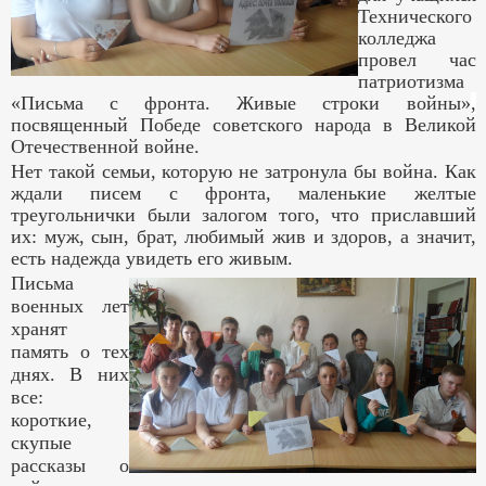
Технического
колледжа
провел час
патриотизма
«Письма с фронта. Живые строки войны»
,
посвященный Победе советского народа в Великой
Отечественной войне.
Нет такой семьи, которую не затронула бы война. Как
ждали писем с фронта, маленькие желтые
треугольнички были залогом того, что приславший
их: муж, сын, брат, любимый жив и здоров, а значит,
есть надежда увидеть его живым.
Письма
военных лет
хранят
память о тех
днях. В них
все:
короткие,
скупые
рассказы о