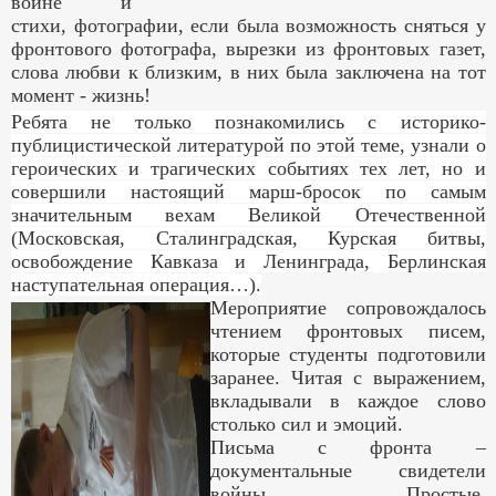
войне и
стихи, фотографии, если была возможность сняться у
фронтового фотографа, вырезки из фронтовых газет,
слова любви к близким, в них была заключена на тот
момент - жизнь!
Ребята не только познакомились с историко-
публицистической литературой по этой теме, узнали о
героических и трагических событиях тех лет, но и
совершили настоящий марш-бросок по самым
значительным вехам Великой Отечественной
(Московская, Сталинградская, Курская битвы,
освобождение Кавказа и Ленинграда, Берлинская
наступательная операция…).
Мероприятие сопровождалось
чтением фронтовых писем,
которые студенты подготовили
заранее. Читая с выражением,
вкладывали в каждое слово
столько сил и эмоций.
Письма с фронта –
документальные свидетели
войны. Простые,