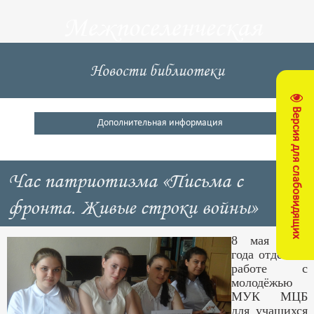
Межпоселенческая
центральная
Новости библиотеки
библиотека
Версия для слабовидящих
Кущевский район
Дополнительная информация
Час патриотизма «Письма с
фронта. Живые строки войны»
8 мая 2018
года отдел по
работе с
молодёжью
МУК МЦБ
для учащихся