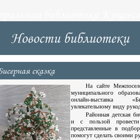
тральная библиотека Кущевск
Новости библиотеки
Бисерная сказка
На сайте
Межпосел
муниципального образов
онлайн-выставка «Би
увлекательному виду руко
Районная детская би
и с пользой провести
представленные в подбор
помогут сделать своими 