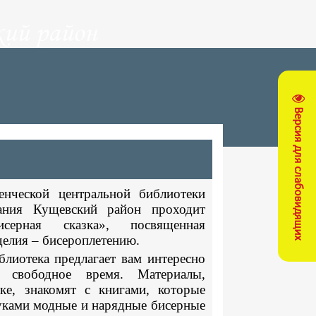
ий район
Версия для слабовидящих
енческой центральной библиотеки
ания Кущевский район проходит
серная сказка», посвященная
делия – бисероплетению.
блиотека предлагает вам интересно
 свободное время. Материалы,
ке, знакомят с книгами, которые
руками модные и
нарядные бисерные