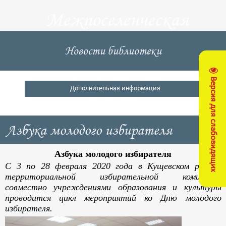
Межпоселенческая
центральная
Новости библиотеки
библиотека
Версия для слабовидящих
Кущевский район
Дополнительная информация
Азбука молодого избирателя
Азбука молодого избирателя
С
3 по 28 февраля 2020 года в Кущевском районе
территориальной избирательной комиссией
совместно учреждениями образования и культуры
проводится цикл мероприятий ко Дню молодого
избирателя.