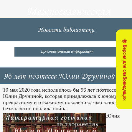
Межпоселенческая
центральная
Новости библиотеки
библиотека
Версия для слабовидящих
Кущевский район
Дополнительная информация
96 лет поэтессе Юлии Друниной
10 мая 2020 года исполнилось бы 96 лет поэтессе
Юлии Друниной, которая принадлежала к юному
прекрасному и отважному поколению, чью юность
безжалостно опалила война.
Юлия