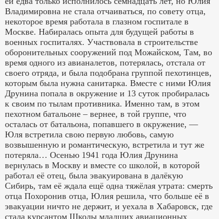
ей едва только исполнилось семнадцать лет, но Юлия
Владимировна не стала отчаиваться, по совету отца,
некоторое время работала в глазном госпитале в
Москве. Набиралась опыта для будущей работы в
военных госпиталях. Участвовала в строительстве
оборонительных сооружений под Можайском, Там, во
время одного из авианалетов, потерялась, отстала от
своего отряда, и была подобрана группой пехотинцев,
которым была нужна санитарка. Вместе с ними Юлия
Друнина попала в окружение и 13 суток пробиралась
к своим по тылам противника. Именно там, в этом
пехотном батальоне – вернее, в той группе, что
осталась от батальона, попавшего в окружение, —
Юля встретила свою первую любовь, самую
возвышенную и романтическую, встретила и тут же
потеряла… Осенью 1941 года Юлия Друнина
вернулась в Москву и вместе со школой, в которой
работал её отец, была эвакуирована в далёкую
Сибирь, там её ждала ещё одна тяжёлая утрата: смерть
отца Похоронив отца, Юлия решила, что больше её в
эвакуации ничто не держит, и уехала в Хабаровск, где
стала курсантом Школы младших авиационных