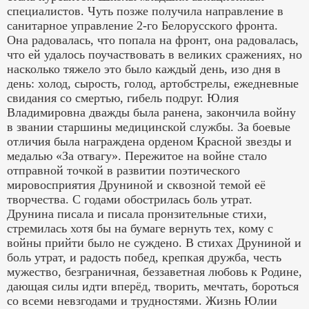
специалистов. Чуть позже получила направление в
санитарное управление 2-го Белорусского фронта.
Она радовалась, что попала на фронт, она радовалась,
что ей удалось поучаствовать в великих сражениях, но
насколько тяжело это было каждый день, изо дня в
день: холод, сырость, голод, артобстрелы, ежедневные
свидания со смертью, гибель подруг. Юлия
Владимировна дважды была ранена, закончила войну
в звании старшины медицинской службы. За боевые
отличия была награждена орденом Красной звезды и
медалью «За отвагу». Пережитое на войне стало
отправной точкой в развитии поэтического
мировосприятия Друниной и сквозной темой её
творчества. С годами обострилась боль утрат.
Друнина писала и писала пронзительные стихи,
стремилась хотя бы на бумаге вернуть тех, кому с
войны прийти было не суждено. В стихах Друниной и
боль утрат, и радость побед, крепкая дружба, честь
мужество, безграничная, беззаветная любовь к Родине,
дающая силы идти вперёд, творить, мечтать, бороться
со всеми невзгодами и трудностями. Жизнь Юлии