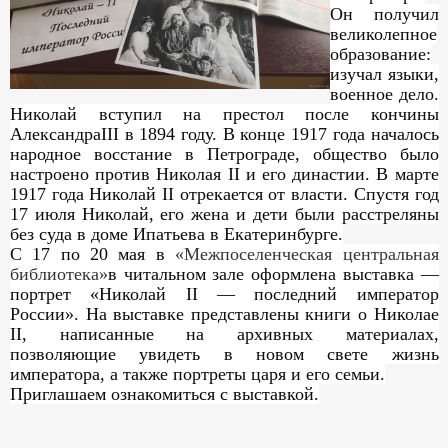
Он получил
великолепное
образование:
изучал языки,
военное дело.
Николай вступил на престол после кончины
Александра
III
в 1894 году. В конце 1917 года началось
народное восстание в Петрограде, общество было
настроено против Николая II и его династии. В марте
1917 года Николай II отрекается от власти. Спустя год
17 июля Николай, его жена и дети были расстреляны
без суда в доме Ипатьева в Екатеринбурге.
С 17 по 20 мая в
«Межпоселенческая центральная
библиотека»
в читальном зале оформлена выставка —
портрет «Николай
II
— последний император
России». На выставке представлены книги о Николае
II, написанные на архивных материалах,
позволяющие увидеть в новом свете жизнь
императора, а также портреты царя и его семьи.
Приглашаем ознакомиться с выставкой.