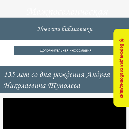
Межпоселенческая
центральная
Новости библиотеки
библиотека
Версия для слабовидящих
Кущевский район
Дополнительная информация
135 лет со дня рождения Андрея
Николаевича Туполева